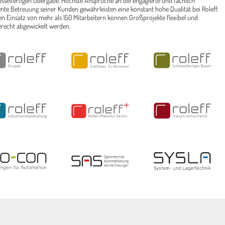
üsselfertigen Übergabe. Höchste Ansprüche an die engagierte und fachlich
te Betreuung seiner Kunden gewährleisten eine konstant hohe Qualität bei Roleff.
n Einsatz von mehr als 150 Mitarbeitern können Großprojekte flexibel und
recht abgewickelt werden.