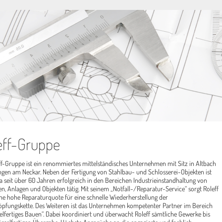
eff-Gruppe
ff-Gruppe ist ein renommiertes mittelständisches Unternehmen mit Sitz in Altbach
ingen am Neckar. Neben der Fertigung von Stahlbau- und Schlosserei-Objekten ist
a seit über 60 Jahren erfolgreich in den Bereichen Industrieinstandhaltung von
n, Anlagen und Objekten tätig. Mit seinem „Notfall-/Reparatur-Service“ sorgt Roleff
ne hohe Reparaturquote für eine schnelle Wiederherstellung der
pfungskette. Des Weiteren ist das Unternehmen kompetenter Partner im Bereich
elfertiges Bauen“. Dabei koordiniert und überwacht Roleff sämtliche Gewerke bis