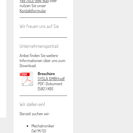
+49 7153/994-400
oder
nutzen Sie unser
Kontaktformular
.
Wir freuen uns auf Sie
Unternehmensportrait
Anbei finden Sie weitere
Informationen über uns zum
Download.
Broschüre
SYSLA GMBH.pdf
PDF-Dokument
[582.1 KB]
Wir stellen ein!
Derzeit suchen wir:
Mechatroniker
(W/M/D)