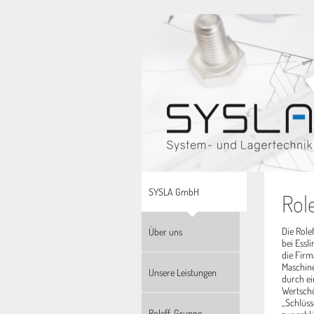
SYSLA GmbH
Rol
Die Role
Über uns
bei Essl
die Firm
Maschine
Unsere Leistungen
durch ei
Wertschö
„Schlüss
Roleff-Gruppe